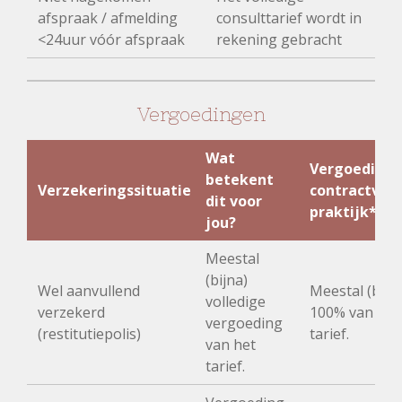
afspraak / afmelding
consulttarief wordt in
<24uur vóór afspraak
rekening gebracht
Vergoedingen
Wat
Vergoeding b
betekent
Verzekeringssituatie
contractvrij
dit voor
praktijk*
jou?
Meestal
(bijna)
Wel aanvullend
Meestal (bijn
volledige
verzekerd
100% van het
vergoeding
(restitutiepolis)
tarief.
van het
tarief.