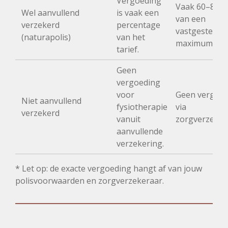
Vergoeding
Vaak 60–80%
Wel aanvullend
is vaak een
van een
verzekerd
percentage
vastgesteld
(naturapolis)
van het
maximumtarie
tarief.
Geen
vergoeding
voor
Geen vergoe
Niet aanvullend
fysiotherapie
via
verzekerd
vanuit
zorgverzeker
aanvullende
verzekering.
* Let op: de exacte vergoeding hangt af van jouw
polisvoorwaarden en zorgverzekeraar.