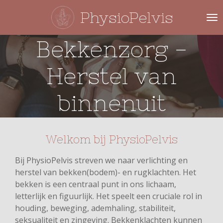
Ga
PhysioPelvis
direct
naar
Bekkenzorg -
de
hoofdinhoud
Herstel van
binnenuit
Welkom bij PhysioPelvis
Bij PhysioPelvis streven we naar verlichting en
herstel van bekken(bodem)- en rugklachten. Het
bekken is een centraal punt in ons lichaam,
letterlijk en figuurlijk. Het speelt een cruciale rol in
houding, beweging, ademhaling, stabiliteit,
seksualiteit en zingeving. Bekkenklachten kunnen